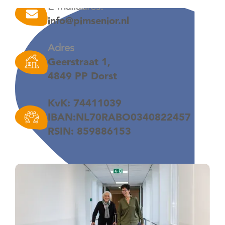
E-mailadres:
info@pimsenior.nl
Adres
Geerstraat 1,
4849 PP Dorst
KvK: 74411039
IBAN:NL70RABO0340822457
RSIN: 859886153