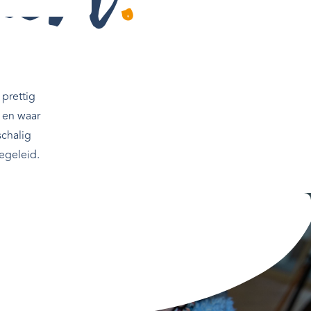
acht
.
 prettig
n en waar
schalig
egeleid.