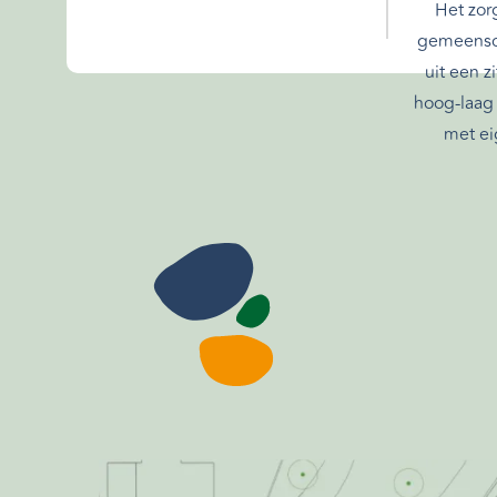
Het zor
gemeensch
uit een z
hoog-laag 
met ei