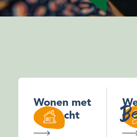
Wonen met
We
Be
aandacht
aa