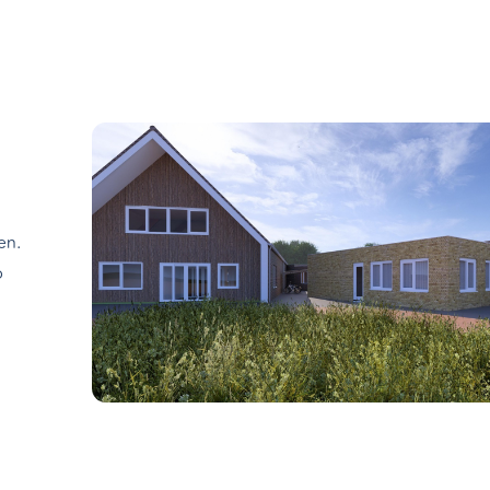
Wonen bij
Werken bij
Over ons
en.
Thuis doo
p