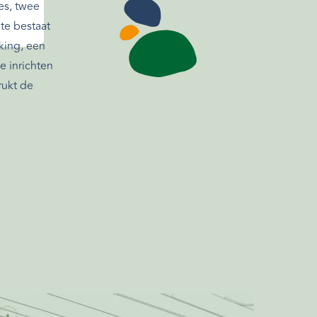
es, twee
te bestaat
rking, een
e inrichten
rukt de